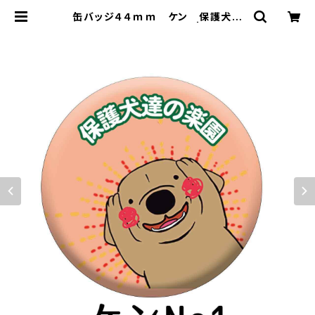
缶バッジ４４ｍｍ ケン 保護犬達
の楽園バッジ【送料無料】 | アドメリ
ーショップ ぶいぶい