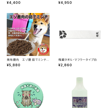
ピンク 保護犬達の楽園限定品
280g（70g×４）
¥4,400
¥4,950
美味鹿肉 エゾ鹿 茹でミンチ
権蔵タオル・マフラータイプ白
２ｋｇ（100ｇ×20パック）
¥5,880
¥2,860