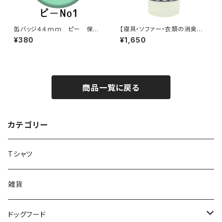
缶バッジ４４ｍｍ ピー 保護
【寝具・ソファー・衣類の消臭に】
犬達の楽園バッジ【送料無料】
青森ヒバ+ラベンダー！消臭抗菌
¥380
¥1,650
洗浄スプレー大容量500ｍｌ
（詰替え）食品基準成分１００％
で安心安全
商品一覧に戻る
カテゴリー
Tシャツ
雑貨
ドッグフード