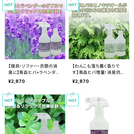
１００％で安心安全
【寝具・ソファー・衣類の消
【わんこも落ち着く香りで
臭に】青森ヒバ+ラベンダ
す】青森ヒバ増量！消臭抗菌
ー！消臭抗菌洗浄スプレー
洗浄スプレー（本体と詰替
¥2,870
¥2,870
（本体と詰替えセット）大容
えセット）大容量500ｍｌ食
量500ｍｌ食品基準成分１
品基準成分１００％で安心
００％で安心安全
安全