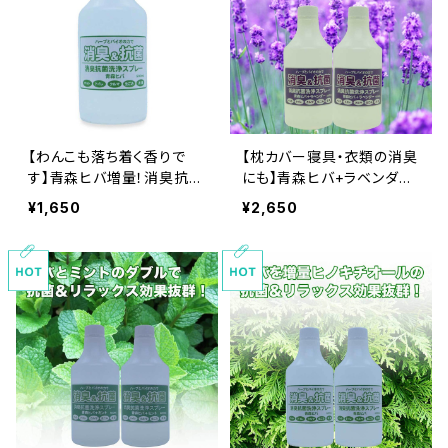
【わんこも落ち着く香りで
【枕カバー寝具・衣類の消臭
す】青森ヒバ増量！消臭抗菌
にも】青森ヒバ+ラベンダ
洗浄スプレー大容量500ｍ
ー！消臭抗菌洗浄スプレー
¥1,650
¥2,650
ｌ（詰替え）食品基準成分１
大容量500ｍｌ（詰替え２本
００％で安心安全
セット）食品基準成分１０
０％で安心安全