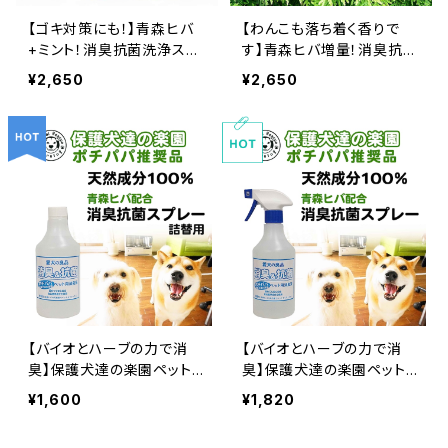
【ゴキ対策にも！】青森ヒバ
【わんこも落ち着く香りで
+ミント！消臭抗菌洗浄スプ
す】青森ヒバ増量！消臭抗菌
レー大容量500ｍｌ（詰替
洗浄スプレー大容量500ｍ
¥2,650
¥2,650
え２本セット）食品基準成分
ｌ（詰替え２本セット）食品基
１００％で安心安全
準成分１００％で安心安全
【バイオとハーブの力で消
【バイオとハーブの力で消
臭】保護犬達の楽園ペット
臭】保護犬達の楽園ペット
用消臭&抗菌スプレー詰め
用消臭&抗菌スプレー大容
¥1,600
¥1,820
替え500ｍｌ 青森ヒバ配
量500ｍｌ青森ヒバ配合
合 食品基準成分１００％
食品基準成分１００％で安