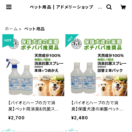
ペット用品 | アドメリーショップ ぶ
いぶい
ホーム
ペット用品
【バイオとハーブの力で消
【バイオとハーブの力で消
臭】ペット用消臭&抗菌スプ
臭】保護犬達の楽園ペット
レー本体と詰替えセット
用消臭&抗菌スプレー詰め
¥2,700
¥2,480
青森ヒバ配合 食品基準成
替え500ｍｌ2本セット 青
分１００％で安心安全
森ヒバ配合 食品基準成分