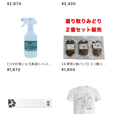
青森ヒバ+ラベンダー！消臭抗菌
¥2,870
¥3,430
洗浄スプレー（本体と詰替えセッ
ト）大容量500ｍｌ食品基準成
分１００％で安心安全
【ゴキ対策にも！】青森ヒバ+ミン
【お買得２個パック】 エゾ鹿ステ
ト！消臭抗菌洗浄スプレー大容
ィックジャーキー（８０ｇ×２）カッ
¥1,870
¥1,800
量500ｍｌ食品基準成分１０
トサイズ別に3種類、栄養満点
０％で安心安全
北海道えぞ鹿肉使用