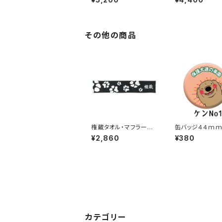
チパパ フロント
その他の商品
権蔵タオル・マフラータ
缶バッジ４４ｍ
イプ
ン 保護犬達の
¥2,860
¥380
ッジ【送料無料】
カテゴリー