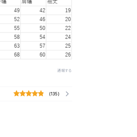
通報する
(135)