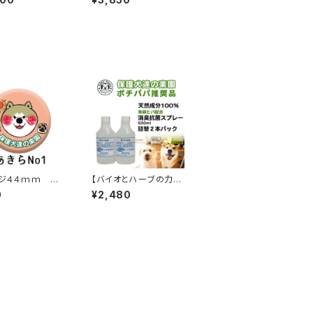
犬達の楽園限定品
ジナル
ジ４４ｍｍ あ
【バイオとハーブの力で
保護犬達の楽園
消臭】保護犬達の楽園
0
¥2,480
【送料無料】
ペット用消臭&抗菌スプ
レー詰め替え500ｍｌ2
本セット 青森ヒバ配
合 食品基準成分１０
０％で安心安全